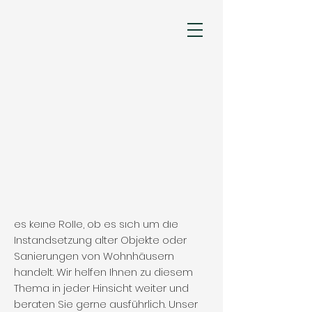
Restaurierung
&
Dachsanierung
Eines unserer Expertengebiete sind
Sanierungen jeglicher Art. Dabei spielt
es keine Rolle, ob es sich um die
Instandsetzung alter Objekte oder
Sanierungen von Wohnhäusern
handelt. Wir helfen Ihnen zu diesem
Thema in jeder Hinsicht weiter und
beraten Sie gerne ausführlich. Unser